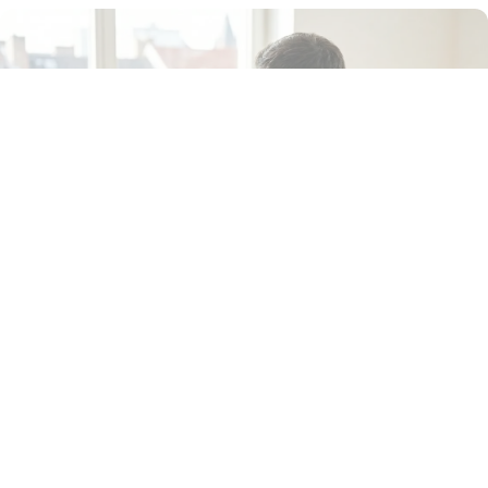
SCHON GEWUSST?
Wir kümmern uns um alles: 20 %
staatliche Förderung auf Ihre