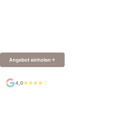
Heide
Dach- und Zimmerer Arbeiten vom
Zimmerermeisterbetrieb - zuverlässig, termingerecht und
in höchster Qualität. Wir sind Ihr erfahrener Partner für
Dachsanierungen von Steildächern, Dachstuhlbau und
Reparaturen in der Märkischen Heide und Umgebung.
Angebot einholen
Empfohlen von unseren Kunden
4,0